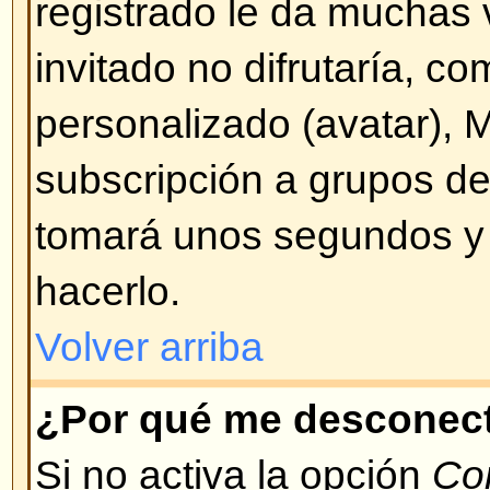
Volver arriba
¡Perdí mi contraseña!
¡No se altere! Si bien su contras
enviar puede ser cambiada. Para
Conectarse y pulse en
¡He olvid
Siga las instrucciones y podrá vo
de inmediato.
Volver arriba
¡Me registré pero no puedo co
Primero verifique que está ingre
usuario y contraseña correctos. 