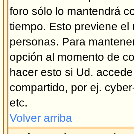
verifique estas posibilidades: si e
soporte para COPPA y Ud. pulsó
13 años
mientras se registraba 
las instrucciones que recibió. Si 
entonces su cuenta debe necesita
su correo y vea las instrucciones
algunos foros dejan que sus usua
cuentas y otros requieren la activ
administrador. Si no recibió un co
correo sea correcto. Una de las 
pide activación es para evitar q
abusen del foro. Si ninguna de e