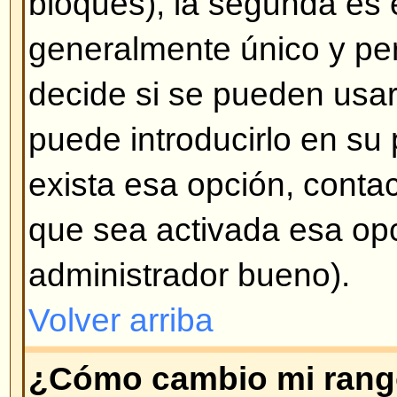
mensaje en particular al crearlo.
Volver arriba
¿Cómo creo una encuesta?
Crear una encuesta es fácil -- cu
tema (o modifica el primer mensa
opción
Crear una encuesta
en la 
formulario de mensaje. Si no ve 
probablemente las encuestas est
tiene permisos para crearlas. Debe
para la encuesta y por lo menos
votación -- para agregar una opc