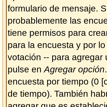
Sin embargo, de momento no se
herramienta que permita subir im
ende, Ud. debe hacer un enlace
que quiere que se muestre, por e
http://www.unsitio.com/una_imag
hacer enlaces a imágenes que s
propio PC (a menos que su PC s
WEB con acceso desde internet)
imágenes que se encuentren tra
autentificación (cuentas de Hotma
protegidos por contraseña, etc.)
imagen use el BBCode [img] o la