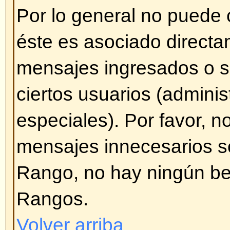
pulse en
Agregar opción
. Tambié
encuesta por tiempo (0 [cero] par
de tiempo). También habrá un lím
agregar que es establecida por d
administrador.
Volver arriba
¿Cómo modifico o borro una e
Al igual que con los mensajes, s
borrar una encuesta generada po
administrador o moderador). Par
encuesta, pulse en el primer me