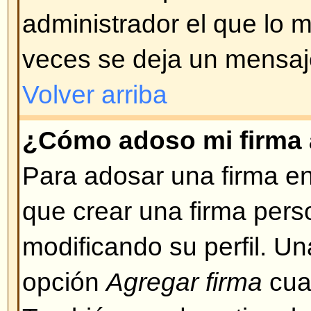
Volver arriba
¿Puedo usar HTML?
Depende de si el administrador lo
qué etiquetas están permitidas.
seguridad para mantener la integr
estar habilitado, Ud. puede desha
crea un mensaje.
Volver arriba
¿Qué son los emoticonos o Sm
Smileys, o emoticons, son peque
pueden ser usados para expresa