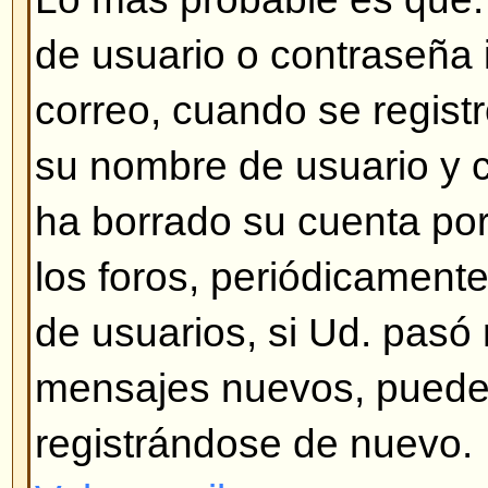
nadie ha creado una traducción a
así, siéntase total libertad para 
(miles de personas se lo agradec
la encontrá en el sitio Web del 
el enlace que se encuentra al fina
Volver arriba
¿Cómo muestro una imagen de
de usuario?
Hay dos tipos de imágenes deba
usuario, la primera corresponde 
asociada con el número de mens