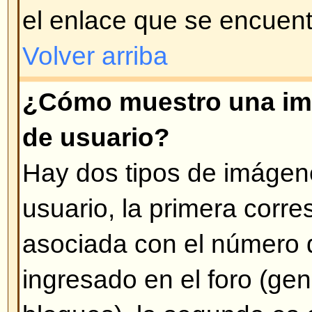
administrador el que lo modificó 
veces se deja un mensaje aclarat
Volver arriba
¿Cómo adoso mi firma a mis 
Para adosar una firma en sus me
que crear una firma personalizad
modificando su perfil. Una vez cr
opción
Agregar firma
cuando ingr
También puede activar la opción
agregue su firma a los mensajes 
su perfil) y puede evitar que se 