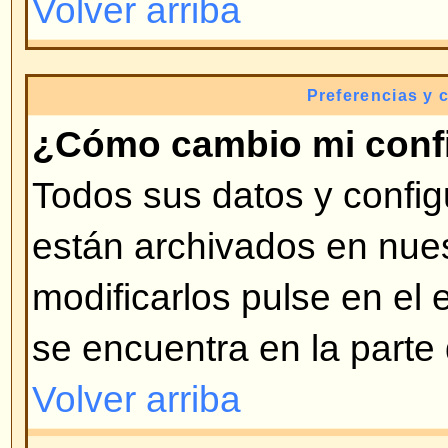
ingresado en el foro (generalment
bloques), la segunda es el AVATA
generalmente único y personal. E
decide si se pueden usar o no. Si
puede introducirlo en su perfil. 
exista esa opción, contacte con e
que sea activada esa opción (s
administrador bueno).
Volver arriba
¿Cómo cambio mi rango?
Por lo general no puede cambia