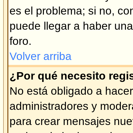
opción al momento de conectars
hacer esto si Ud. accede desde 
compartido, por ej. cyber-café, tr
etc.
Volver arriba
¿Cómo evito que mi nombre de
en las listas de usuarios cone
En su perfil encontrará una opci
estado de conexión
; si activa es
ser visto por administradores y 
contará como usuario oculto.