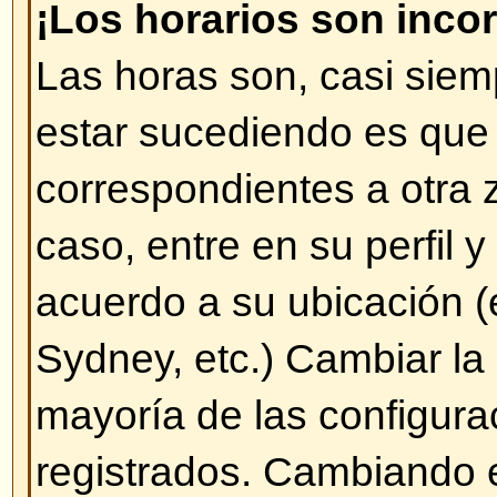
éste es asociado directamente c
mensajes ingresados o se utilizan
ciertos usuarios (administrador
especiales). Por favor, no abuse 
mensajes innecesarios sólo para
Rango, no hay ningún beneficio a
Rangos.
Volver arriba
Cuando pulso en el enlace para
un usuario me pide nombre de 
contraseña.