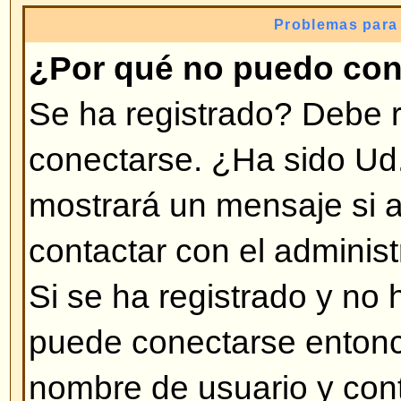
invitado no difrutaría, como tener
personalizado (avatar), Mensajer
subscripción a grupos de usuarios,
tomará unos segundos y es muy
hacerlo.
Volver arriba
¿Por qué me desconecta auto
Si no activa la opción
Conectarm
foro sólo lo mantendrá conectad
tiempo. Esto previene el uso de 
personas. Para mantenerse conec