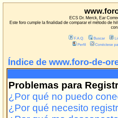
www.foro-de-orej
ECS Dr. Merck, Ear Correction System, Konst
Este foro cumple la finalidad de comparar el método de hilo con los métodos 
con estos métodos.
F.A.Q.
Buscar
Lista de Miembros
Perfil
Conéctese para revisar sus mensa
Índice de www.foro-de-orejas.com
F.A.Q.
Problemas para Registrarse y 
¿Por qué no puedo conectarme?
¿Por qué necesito registrarme?
¿Por qué me desconecta automá
¿Cómo evito que mi nombre de u
las listas de usuarios conectado
¡Perdí mi contraseña!