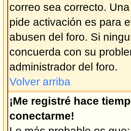
Volver arriba
¡Cambié la zona horaria y las 
incorrectas!
Si está seguro de que la zona hor
posible que esto se deba a los h
implementados por algunos paises
preparado para trabajar con est
Volver arriba
¡Mi idioma no está en la lista!
Ésto se puede deber a que el ad
instalado el paquete de su lengua