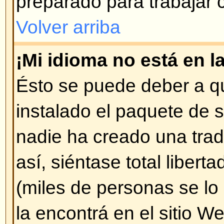
parte inferior de cada página (
Pu
Puede hacer encuestas..
)
Volver arriba
¿Cómo modifico o borro un m
A menos que sea administrador o
sólo puede borrar o modificar l
ingresado Ud. mismo. Puede mod
pulsando en
Editar
. Si alguien y
mensaje, encontrará un pequeño 
diciendo que ha sido modificado 
hecho. No aparece si fue un mod