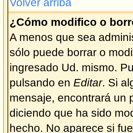
BBCode es una implementación 
Depende del administrador si se
los mensajes. También puede des
casilla de verificación en el form
mensaje. BBCode es muy similar
etiquetas (tags) se escriben entre
lugar de entre signos mayor y me
un buen control sobre qué y cóm
mensajes. Para más información
guía a la que puede acceder desd
ingreso de mensajes.