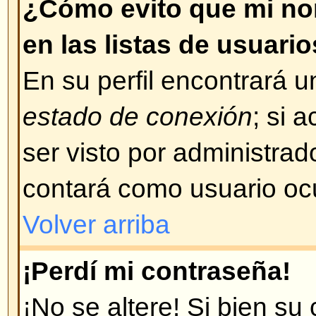
concuerda con su problema, cont
administrador del foro.
Volver arriba
¡Me registré hace tiempo pero
conectarme!
Lo más probable es que: haya i
de usuario o contraseña incorrect
correo, cuando se registró se le
su nombre de usuario y contraseñ
ha borrado su cuenta por alguna
los foros, periódicamente, "limpi