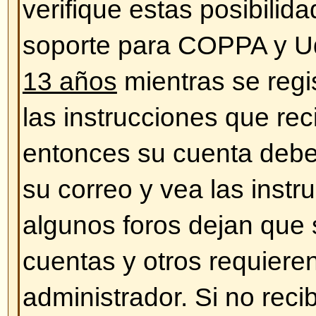
¡Los horarios son incorrectos!
Las horas son, casi siempre, cor
estar sucediendo es que esté vie
correspondientes a otra zona hora
caso, entre en su perfil y defina 
acuerdo a su ubicación (ej. Lond
Sydney, etc.) Cambiar la zona ho
mayoría de las configuraciones, 
registrados. Cambiando esto las
aparecer de acuerdo a su zona y 
registrado, este es un buen mom