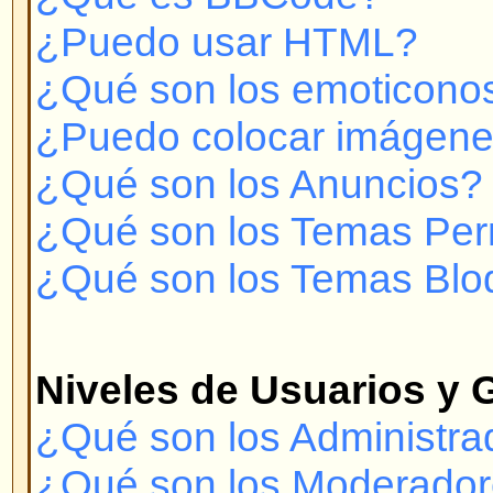
¿Cómo me convierto en el Moder
Usuarios?
Mensajería Privada
¡No puedo enviar Mensajes Priv
¡Recibo constantemente mensaje
deseados!
¡He recibido spam o correo abusi
foro!
Con respecto a phpBB 2
¿Quién hizo este sistema de for
¿Por qué no está X característic