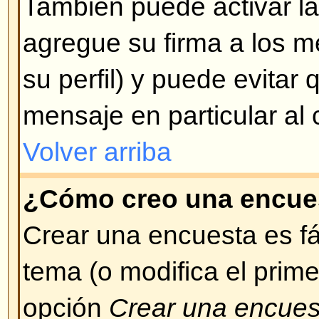
Aparecen introduciendo un pequ
ejemplo: :) significa feliz, :( signifi
completa de emoticonos (smileys
desplegada cuando se está escr
Trate de no abusar de ellos, si u
considera que su mensaje se ha v
este motivo, puede decidir borrarl
de los mismos.
Volver arriba
¿Puedo colocar imágenes en l
Las imágenes pueden ser adheri