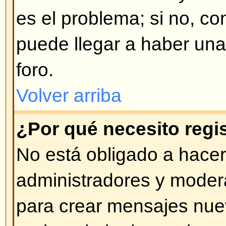
opción al momento de conectars
hacer esto si Ud. accede desde 
compartido, por ej. cyber-café, tr
etc.
Volver arriba
¿Cómo evito que mi nombre de
en las listas de usuarios cone
En su perfil encontrará una opci
estado de conexión
; si activa es
ser visto por administradores y 
contará como usuario oculto.