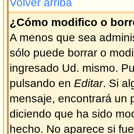
BBCode es una implementación 
Depende del administrador si se
los mensajes. También puede des
casilla de verificación en el form
mensaje. BBCode es muy similar
etiquetas (tags) se escriben entre
lugar de entre signos mayor y me
un buen control sobre qué y cóm
mensajes. Para más información
guía a la que puede acceder desd
ingreso de mensajes.