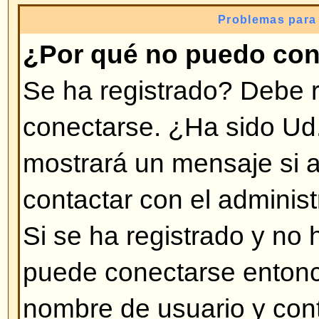
invitado no difrutaría, como tener
personalizado (avatar), Mensajer
subscripción a grupos de usuarios,
tomará unos segundos y es muy
hacerlo.
Volver arriba
¿Por qué me desconecta auto
Si no activa la opción
Conectarm
foro sólo lo mantendrá conectad
tiempo. Esto previene el uso de 
personas. Para mantenerse conec