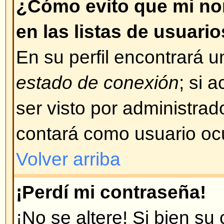
concuerda con su problema, cont
administrador del foro.
Volver arriba
¡Me registré hace tiempo pero
conectarme!
Lo más probable es que: haya i
de usuario o contraseña incorrect
correo, cuando se registró se le
su nombre de usuario y contraseñ
ha borrado su cuenta por alguna
los foros, periódicamente, "limpi