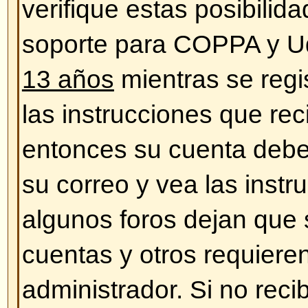
¡Los horarios son incorrectos!
Las horas son, casi siempre, cor
estar sucediendo es que esté vie
correspondientes a otra zona hora
caso, entre en su perfil y defina 
acuerdo a su ubicación (ej. Lond
Sydney, etc.) Cambiar la zona ho
mayoría de las configuraciones, 
registrados. Cambiando esto las
aparecer de acuerdo a su zona y 
registrado, este es un buen mom