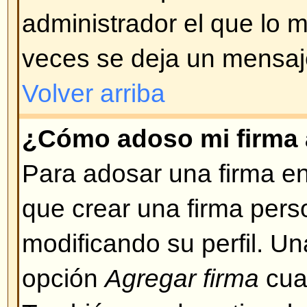
Volver arriba
¿Puedo usar HTML?
Depende de si el administrador lo
qué etiquetas están permitidas.
seguridad para mantener la integr
estar habilitado, Ud. puede desha
crea un mensaje.
Volver arriba
¿Qué son los emoticonos o Sm
Smileys, o emoticons, son peque
pueden ser usados para expresa