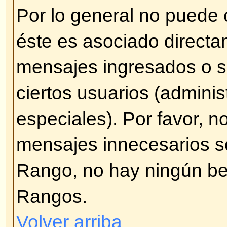
pulse en
Agregar opción
. Tambié
encuesta por tiempo (0 [cero] par
de tiempo). También habrá un lím
agregar que es establecida por d
administrador.
Volver arriba
¿Cómo modifico o borro una e
Al igual que con los mensajes, s
borrar una encuesta generada po
administrador o moderador). Par
encuesta, pulse en el primer me