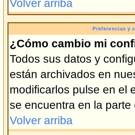
ingresado en el foro (generalment
bloques), la segunda es el AVATA
generalmente único y personal. E
decide si se pueden usar o no. Si
puede introducirlo en su perfil. 
exista esa opción, contacte con e
que sea activada esa opción (s
administrador bueno).
Volver arriba
¿Cómo cambio mi rango?
Por lo general no puede cambia