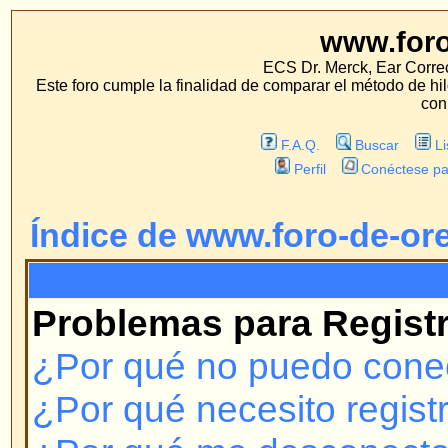
www.foro-de-orej
ECS Dr. Merck, Ear Correction System, Konst
Este foro cumple la finalidad de comparar el método de hilo con los métodos 
con estos métodos.
F.A.Q.
Buscar
Lista de Miembros
Perfil
Conéctese para revisar sus mensa
Índice de www.foro-de-orejas.com
F.A.Q.
Problemas para Registrarse y 
¿Por qué no puedo conectarme?
¿Por qué necesito registrarme?
¿Por qué me desconecta automá
¿Cómo evito que mi nombre de u
las listas de usuarios conectado
¡Perdí mi contraseña!