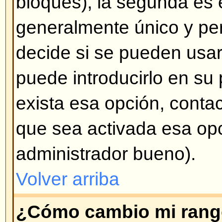
mensaje en particular al crearlo.
Volver arriba
¿Cómo creo una encuesta?
Crear una encuesta es fácil -- cu
tema (o modifica el primer mensa
opción
Crear una encuesta
en la 
formulario de mensaje. Si no ve 
probablemente las encuestas est
tiene permisos para crearlas. Debe
para la encuesta y por lo menos
votación -- para agregar una opc