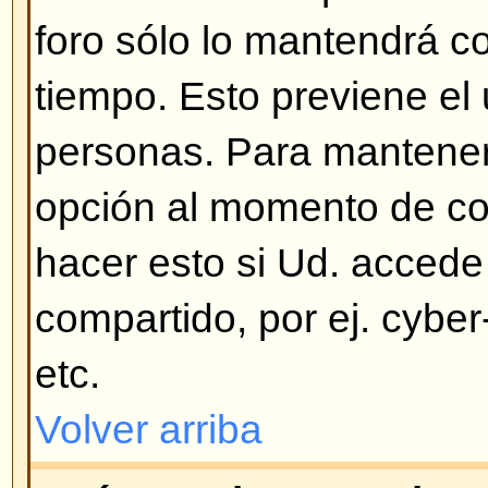
verifique estas posibilidades: si e
soporte para COPPA y Ud. pulsó
13 años
mientras se registraba 
las instrucciones que recibió. Si 
entonces su cuenta debe necesita
su correo y vea las instrucciones
algunos foros dejan que sus usua
cuentas y otros requieren la activ
administrador. Si no recibió un co
correo sea correcto. Una de las 
pide activación es para evitar q
abusen del foro. Si ninguna de e