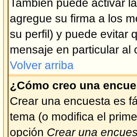
Aparecen introduciendo un pequ
ejemplo: :) significa feliz, :( signifi
completa de emoticonos (smileys
desplegada cuando se está escr
Trate de no abusar de ellos, si u
considera que su mensaje se ha v
este motivo, puede decidir borrarl
de los mismos.
Volver arriba
¿Puedo colocar imágenes en l
Las imágenes pueden ser adheri