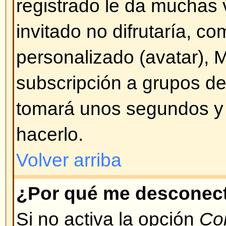
Volver arriba
¡Perdí mi contraseña!
¡No se altere! Si bien su contras
enviar puede ser cambiada. Para
Conectarse y pulse en
¡He olvid
Siga las instrucciones y podrá vo
de inmediato.
Volver arriba
¡Me registré pero no puedo co
Primero verifique que está ingre
usuario y contraseña correctos. 