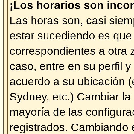
éste es asociado directamente c
mensajes ingresados o se utilizan
ciertos usuarios (administrador
especiales). Por favor, no abuse 
mensajes innecesarios sólo para
Rango, no hay ningún beneficio a
Rangos.
Volver arriba
Cuando pulso en el enlace para
un usuario me pide nombre de 
contraseña.