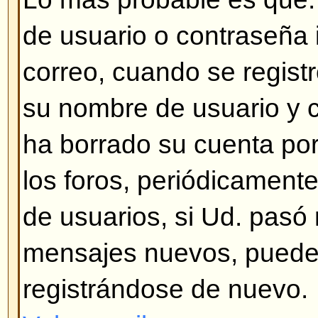
nadie ha creado una traducción a
así, siéntase total libertad para 
(miles de personas se lo agradec
la encontrá en el sitio Web del 
el enlace que se encuentra al fina
Volver arriba
¿Cómo muestro una imagen de
de usuario?
Hay dos tipos de imágenes deba
usuario, la primera corresponde 
asociada con el número de mens