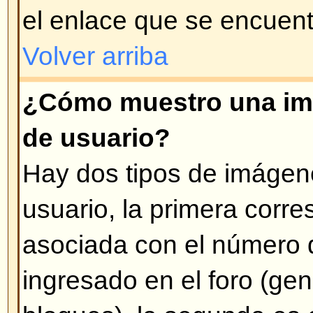
administrador el que lo modificó 
veces se deja un mensaje aclarat
Volver arriba
¿Cómo adoso mi firma a mis 
Para adosar una firma en sus me
que crear una firma personalizad
modificando su perfil. Una vez cr
opción
Agregar firma
cuando ingr
También puede activar la opción
agregue su firma a los mensajes 
su perfil) y puede evitar que se 