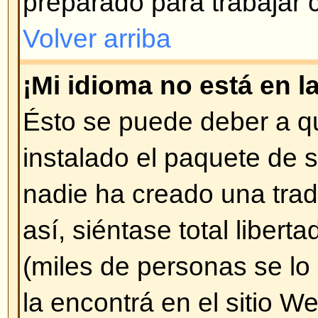
parte inferior de cada página (
Pu
Puede hacer encuestas..
)
Volver arriba
¿Cómo modifico o borro un m
A menos que sea administrador o
sólo puede borrar o modificar l
ingresado Ud. mismo. Puede mod
pulsando en
Editar
. Si alguien y
mensaje, encontrará un pequeño 
diciendo que ha sido modificado 
hecho. No aparece si fue un mod