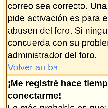
Volver arriba
¡Cambié la zona horaria y las 
incorrectas!
Si está seguro de que la zona hor
posible que esto se deba a los h
implementados por algunos paises
preparado para trabajar con est
Volver arriba
¡Mi idioma no está en la lista!
Ésto se puede deber a que el ad
instalado el paquete de su lengua