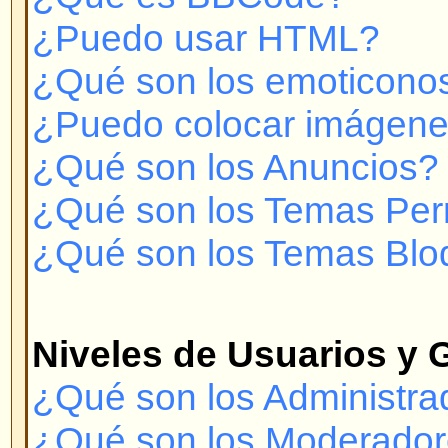
¿Cómo me convierto en el Moder
Usuarios?
Mensajería Privada
¡No puedo enviar Mensajes Priv
¡Recibo constantemente mensaje
deseados!
¡He recibido spam o correo abusi
foro!
Con respecto a phpBB 2
¿Quién hizo este sistema de for
¿Por qué no está X característic