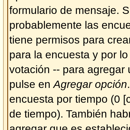
Sin embargo, de momento no se
herramienta que permita subir im
ende, Ud. debe hacer un enlace
que quiere que se muestre, por e
http://www.unsitio.com/una_imag
hacer enlaces a imágenes que s
propio PC (a menos que su PC s
WEB con acceso desde internet)
imágenes que se encuentren tra
autentificación (cuentas de Hotma
protegidos por contraseña, etc.)
imagen use el BBCode [img] o la