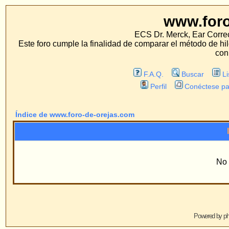
www.foro-de-orej
ECS Dr. Merck, Ear Correction System, Konst
Este foro cumple la finalidad de comparar el método de hilo con los métodos 
con estos métodos.
F.A.Q.
Buscar
Lista de Miembros
Perfil
Conéctese para revisar sus mensa
Índice de www.foro-de-orejas.com
Información
No existen Grupos
Powered by
phpBB
© 2001, 2005 phpBB G