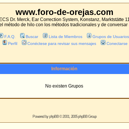
oro-de-orejas.com
 Correction System, Konstanz, Marktstätte 11
con los métodos tradicionales y de conversar sobre las experiencias con estos mét
Lista de Miembros
Grupos de Usuarios
tese para revisar sus mensajes
Conectarse
Información
No existen Grupos
ered by
phpBB
© 2001, 2005 phpBB Group