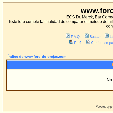
www.foro-de-orej
ECS Dr. Merck, Ear Correction System, Konst
Este foro cumple la finalidad de comparar el método de hilo con los métodos 
con estos métodos.
F.A.Q.
Buscar
Lista de Miembros
Perfil
Conéctese para revisar sus mensa
Índice de www.foro-de-orejas.com
Información
No existen Grupos
Powered by
phpBB
© 2001, 2005 phpBB G