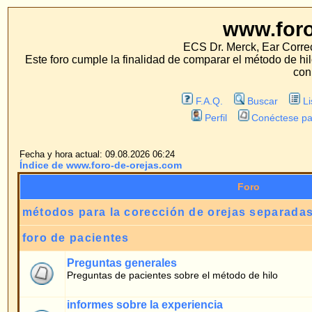
www.foro-de-orej
ECS Dr. Merck, Ear Correction System, Konst
Este foro cumple la finalidad de comparar el método de hilo con los métodos 
con estos métodos.
F.A.Q.
Buscar
Lista de Miembros
Perfil
Conéctese para revisar sus mensa
Fecha y hora actual: 09.08.2026 06:24
Índice de www.foro-de-orejas.com
Foro
métodos para la corección de orejas separadas
foro de pacientes
Preguntas generales
Preguntas de pacientes sobre el método de hilo
informes sobre la experiencia
informes de pacientes sobre la experiencia de una operción para la corecció
separadas con el metodo de hilo.
opiniones de pacientes
opiniones de pacientes sobre el método de hilo y la operación
métodos tradicionales