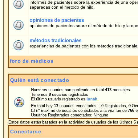
experiencias de pacientes con los métodos tradicionales
foro de médicos
Quién está conectado
Nuestros usuarios han publicado en total
413
mensajes
Tenemos
8
usuarios registrados
El último usuario registrado es
lunah
En total hay
13
usuarios conectados :: 0 Registrados, 0 Ocultos y 13 Invitados [
El nº máximo de usuarios conectados a la vez fue de
766
el 05.02.2026 10:51
Usuarios Registrados conectados: Ninguno
Estos datos están basados en la actividad de usuarios de los últimos 5 minutos
Conectarse
Nombre de Usuario:
Contraseña:
Conectarme au
Mensajes nuevos
No hay mensajes nue
Powered by
phpBB
© 2001, 2005 phpBB G