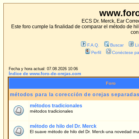
www.foro-de-orej
ECS Dr. Merck, Ear Correction System, Konst
Este foro cumple la finalidad de comparar el método de hilo con los métodos 
con estos métodos.
F.A.Q.
Buscar
Lista de Miembros
Perfil
Conéctese para revisar sus mensa
Fecha y hora actual: 07.08.2026 10:06
Índice de www.foro-de-orejas.com
Foro
métodos para la corección de orejas separadas
métodos tradicionales
métodos tradicionales
método de hilo del Dr. Merck
El suave método de hilo del Dr. Merck-una novedad mundial
foro de pacientes
Preguntas generales
Preguntas de pacientes sobre el método de hilo
informes sobre la experiencia