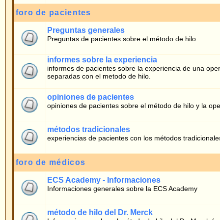
informes de pacientes sobre la experiencia de una operción para la corecció
separadas con el metodo de hilo.
opiniones de pacientes
opiniones de pacientes sobre el método de hilo y la operación
métodos tradicionales
experiencias de pacientes con los métodos tradicionales
foro de médicos
ECS Academy - Informaciones
Informaciones generales sobre la ECS Academy
método de hilo del Dr. Merck
Informaciones sobre el método de hilo del Dr. Merck (para médicos)
Quién está conectado
Nuestros usuarios han publicado en total
413
mensajes
Tenemos
8
usuarios registrados
El último usuario registrado es
lunah
En total hay
11
usuarios conectados :: 0 Registrados, 0 Ocultos y 11 Invitados [
A
El nº máximo de usuarios conectados a la vez fue de
766
el 05.02.2026 10:51
Usuarios Registrados conectados: Ninguno
Estos datos están basados en la actividad de usuarios de los últimos 5 minutos
Conectarse