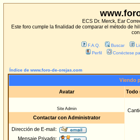
www.foro-de-orej
ECS Dr. Merck, Ear Correction System, Konst
Este foro cumple la finalidad de comparar el método de hilo con los métodos 
con estos métodos.
F.A.Q.
Buscar
Lista de Miembros
Perfil
Conéctese para revisar sus mensa
Índice de www.foro-de-orejas.com
Viendo perfil :: Administra
Avatar
Todo sobre Administrat
Regist
Site Admin
Cantidad Total de mens
Contactar con Administrator
Ubicac
Dirección de E-mail:
Sitio
Mensaje Privado:
Ocupac
MSN Messenger:
Inter
Yahoo Messenger:
Dirección AIM:
Número de ICQ: