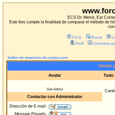
www.foro-de-orej
ECS Dr. Merck, Ear Correction System, Konst
Este foro cumple la finalidad de comparar el método de hilo con los métodos 
con estos métodos.
F.A.Q.
Buscar
Lista de Miembros
Perfil
Conéctese para revisar sus mensa
Índice de www.foro-de-orejas.com
Viendo perfil :: Administra
Avatar
Todo sobre Administrat
Regist
Site Admin
Cantidad Total de mens
Contactar con Administrator
Ubicac
Dirección de E-mail:
Sitio
Mensaje Privado:
Ocupac
MSN Messenger:
Inter
Yahoo Messenger:
Dirección AIM:
Número de ICQ: