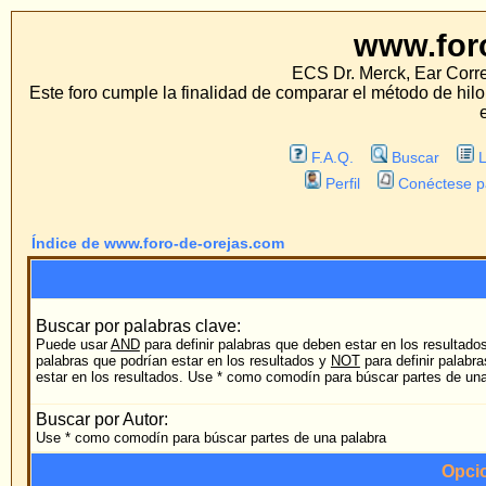
www.foro-de-orej
ECS Dr. Merck, Ear Correction System, Kons
Este foro cumple la finalidad de comparar el método de hilo con los métodos t
estos métodos.
F.A.Q.
Buscar
Lista de Miembros
Perfil
Conéctese para revisar sus mens
Índice de www.foro-de-orejas.com
Búsqueda
Buscar por palabras clave:
Puede usar
AND
para definir palabras que deben estar en los resultados,
OR
para definir
palabras que podrían estar en los resultados y
NOT
para definir palabras que NO deberían
cu
estar en los resultados. Use * como comodín para búscar partes de una palabra
Buscar por Autor:
Use * como comodín para búscar partes de una palabra
Opciones de búsqued
Foro:
B