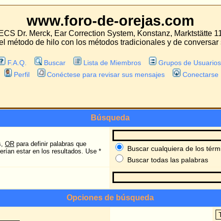
oro-de-orejas.com
 Correction System, Konstanz, Marktstätte 11
con los métodos tradicionales y de conversar sobre las experiencias con estos mét
Lista de Miembros
Grupos de Usuarios
tese para revisar sus mensajes
Conectarse
Búsqueda
ras que
Buscar cualquiera de los términos o usar la búsqueda tal cual se escribi
ltados. Use *
Buscar todas las palabras
Opciones de búsqueda
Buscar los anteriores:
Buscar en títulos y texto de los mensaj
Buscar sólo en el texto de los mensaje
Ordenar por:
Ascendente
Descendente