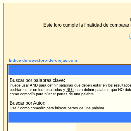
www.f
ECS Dr. Merck, Ear
Este foro cumple la finalidad de comparar el método de hilo 
F.A.Q.
Buscar
Perfil
Conéc
Índice de www.foro-de-orejas.com
Buscar por palabras clave:
Puede usar
AND
para definir palabras que deben estar en los resultados,
OR
para definir palab
podrían estar en los resultados y
NOT
para definir palabras que NO deberían estar en los resu
como comodín para búscar partes de una palabra
Buscar por Autor:
Use * como comodín para búscar partes de una palabra
Foro:
Categoría: