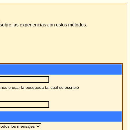
odos.
ó
es
s