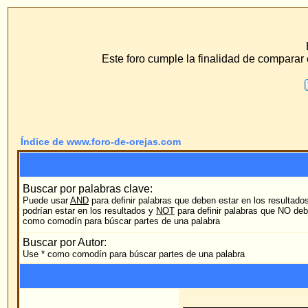
www.f
ECS Dr. Merck, Ear
Este foro cumple la finalidad de comparar el método de hilo 
F.A.Q.
Buscar
Perfil
Conéc
Índice de www.foro-de-orejas.com
Buscar por palabras clave:
Puede usar
AND
para definir palabras que deben estar en los resultados,
OR
para definir palab
podrían estar en los resultados y
NOT
para definir palabras que NO deberían estar en los resu
como comodín para búscar partes de una palabra
Buscar por Autor:
Use * como comodín para búscar partes de una palabra
Foro:
Categoría: