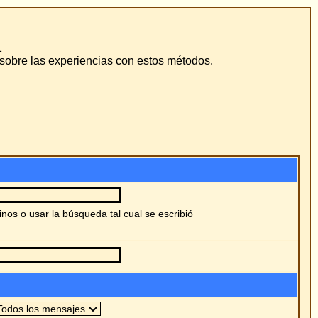
odos.
ó
es
s