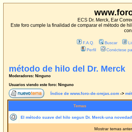
www.foro-de-orej
ECS Dr. Merck, Ear Correction System, Konst
Este foro cumple la finalidad de comparar el método de hilo con los métodos 
con estos métodos.
F.A.Q.
Buscar
Lista de Miembros
Perfil
Conéctese para revisar sus mensa
método de hilo del Dr. Merck
Moderadores: Ninguno
Usuarios viendo este foro: Ninguno
Índice de www.foro-de-orejas.com
->
método de hilo del Dr.
Temas
Respue
El método suave del hilo segun Dr. Merck-una novedad mundial
0
Mostrar temas anteriores:
Índice de www.foro-de-orejas.com
->
método de hilo del Dr.
Página
1
de
1
Saltar 