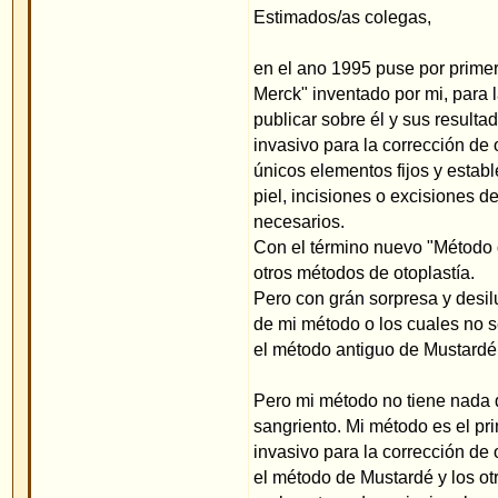
únicos elementos fijos y estables son los hilos es
piel, incisiones o excisiones del cartílago, como 
necesarios.
Con el término nuevo "Método del hilo" espero ha
otros métodos de otoplastía.
Pero con grán sorpresa y desilusión me enteré q
de mi método o los cuales no se informaron bien, 
el método antiguo de Mustardé, dándole el nuevo 
Pero mi método no tiene nada que ver con el mét
sangriento. Mi método es el primer método comp
invasivo para la corrección de orejas en asa. Así 
el método de Mustardé y los otros métodos tradic
realmente cada oreja, igual como sea la consisten
separados pueden ser ajustados y bien posicionado
El uso de un vendaje es innecesario.
Quien desee más información puede leer en el fo
Con ésta descripción conecto el ruego, de informar
sobre el "Método del hilo del Dr. Merck" y no como
modificación de Mustardé.
Existen diferentes médicos en Alemania y Espana
hilo las orejas prominentes. Por ejemplo el ciruj