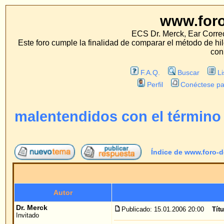
www.foro-de-orej
ECS Dr. Merck, Ear Correction System, Konst
Este foro cumple la finalidad de comparar el método de hilo con los métodos 
con estos métodos.
F.A.Q.
Buscar
Lista de Miembros
Perfil
Conéctese para revisar sus mensa
malentendidos con el término "método 
Índice de www.foro-de-orejas.com
->
mét
Autor
Me
Dr. Merck
Publicado: 15.01.2006 20:00
Título del mensaje
: malen
Invitado
Estimados/as colegas,
en el ano 1995 puse por primera vez en practica e
Merck" inventado por mi, para la corrección de or
publicar sobre él y sus resultados. En mis confer
invasivo para la corrección de orejas prominentes 