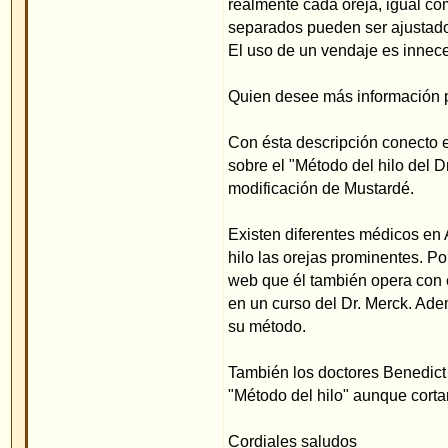
web que él también opera con el método del hilo.
en un curso del Dr. Merck. Además él escribe que 
su método.
También los doctores Benedict y Pirwitz en Alema
"Método del hilo" aunque cortan aún el cartílago
Cordiales saludos
Priv.Doz.Dr.med.W.Merck
Actualizado el 1.02.2015
Volver arriba
Mostrar mensajes anteriores:
Índice de www.foro-de-orejas.com
->
mét
Merck
Página
1
de
1
Saltar a