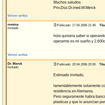
Dr. Merck
Publicado: 20.04.2006 20:00
Título del mensaje
:
Invitado
Estimado invitado,
lamentablemente solamente conocemos un banco q
residencia en Alemania.
Pero seguramente habra bancos en España que ofr
plasticas y que lo anuncian por Internet.
Saludos cordiales
Priv.Doz.Dr.med.W.Merck
Volver arriba
Mostrar mensajes anteriores:
Índice de www.foro-de-orejas.com
->
opi
pacientes
Página
1
de
1
Saltar a
Powered by
phpBB
© 2001, 2005 phpBB G