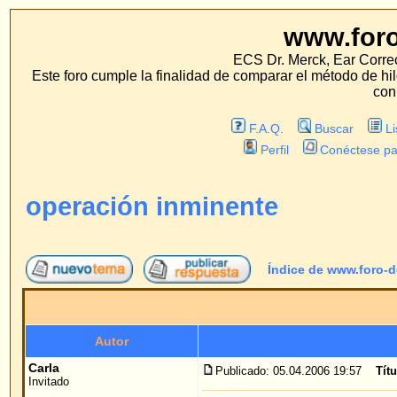
www.foro-de-orej
ECS Dr. Merck, Ear Correction System, Konst
Este foro cumple la finalidad de comparar el método de hilo con los métodos 
con estos métodos.
F.A.Q.
Buscar
Lista de Miembros
Perfil
Conéctese para revisar sus mensa
operación inminente
Índice de www.foro-de-orejas.com
->
opi
Autor
Me
Carla
Publicado: 05.04.2006 19:57
Título del mensaje
: opera
Invitado
Estimado señor Dr. Merck,
me alegro mucho, porque me dieron una cita de op
tiempo que me ocupo del tema.
Pero tengo una pregunta: en su pagina web no enc
médicos que trabajan con Ud. El elogio recibe pr