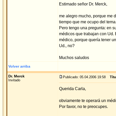
médico, porque quería tener una cita más pronto. 
Ud., no?
Muchos saludos
Volver arriba
Dr. Merck
Publicado: 05.04.2006 19:58
Título del mensaje
:
Invitado
Querida Carla,
obviamente te operará un médico a cual forme yo 
Por favor, no te preocupes.
Muchos saludos
Priv.Doz.Dr.med.W.Merck
Volver arriba
romina
Publicado: 17.04.2006 21:49
Título del mensaje
: Re: f
Invitado
hola quisiera saber si operandome en mallorca te
operarme es mi sueño y 2.600de golpe me result
Volver arriba