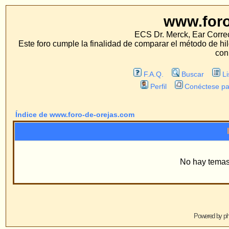
www.foro-de-orej
ECS Dr. Merck, Ear Correction System, Konst
Este foro cumple la finalidad de comparar el método de hilo con los métodos 
con estos métodos.
F.A.Q.
Buscar
Lista de Miembros
Perfil
Conéctese para revisar sus mensa
Índice de www.foro-de-orejas.com
Información
No hay temas más nuevos en est
Powered by
phpBB
© 2001, 2005 phpBB G