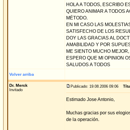
AMABILIDAD Y POR SUPUESTO POR LOS RE
ME SIENTO MUCHO MEJOR, MAS SEGURO DE 
ESPERO QUE MI OPINION OS AYUDE.
SALUDOS A TODOS
Volver arriba
Dr. Merck
Publicado: 19.08.2006 09:06
Título del mensaje
:
Invitado
Estimado Jose Antonio,
Muchas gracias por sus elogios. Me alegre mucho 
de la operación.
Saludos cordiales
Priv. Doz. Dr. med. W. Merck
Volver arriba
Mostrar mensajes anteriores:
Índice de www.foro-de-orejas.com
->
opi
pacientes
Página
1
de
1
Saltar a