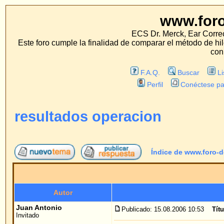
www.foro-de-orej
ECS Dr. Merck, Ear Correction System, Konst
Este foro cumple la finalidad de comparar el método de hilo con los métodos 
con estos métodos.
F.A.Q.
Buscar
Lista de Miembros
Perfil
Conéctese para revisar sus mensa
resultados operacion
Índice de www.foro-de-orejas.com
->
opi
Autor
Me
Juan Antonio
Publicado: 15.08.2006 10:53
Título del mensaje
: resul
Invitado
HOLA A TODOS, ESCRIBO ESTE MENSAJE DE
QUIERO ANIMAR A TODOS AQUELLOS QUE 
MÉTODO.
EN MI CASO LAS MOLESTIAS DURARON TAN
SATISFECHO DE LOS RESULTADOS.
DOY LAS GRACIAS AL DOCTOR Y A LAS EN