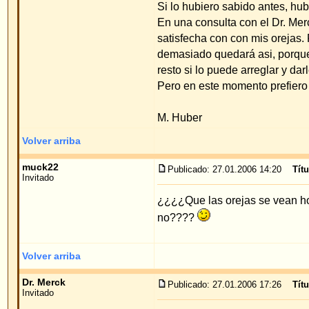
¿¿¿¿Que las orejas se vean horribles es más la cu
no????
Volver arriba
Dr. Merck
Publicado: 27.01.2006 17:26
Título del mensaje
:
Invitado
Estimado Muck,
si un cirujano trabaja con un método tradicional, 
resultado malo; es más la culpa del método. Si hay 
ocurre con frecuencia que quedan ángulos o hen
infección y esta no se puede controlar con antibió
se queda con una "oreja de coliflor" o una "oreja d
Saludos cordiales
Priv.Doz.Dr.med.W.Merck
Volver arriba
romina
Publicado: 06.04.2006 18:40
Título del mensaje
: perio
Invitado
se puede operar estando con el periodo mestrual