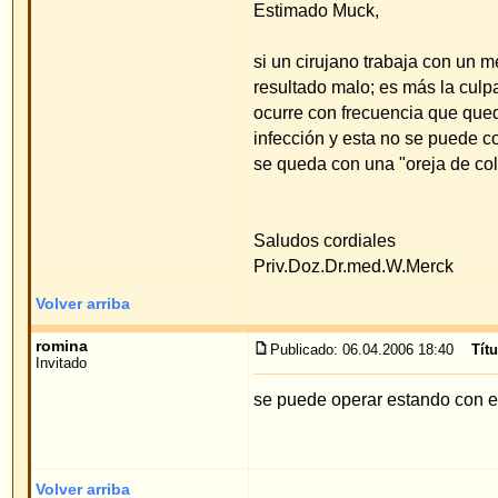
Volver arriba
Administrator
Publicado: 06.04.2006 20:44
Título del mensaje
:
Site Admin
Querida Romina,
Registrado: 29 Nov 2005
Mensajes: 11
la operación se puede hacer sin ningún problema
Saludos cordiales
Priv.Doz.Dr.med. Merck
Volver arriba
Mostrar mensajes anteriores:
Índice de www.foro-de-orejas.com
->
mét
tradicionales
Página
1
de
1
Saltar a