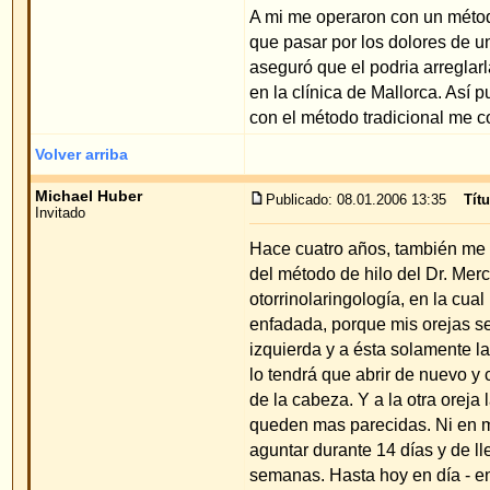
Volver arriba
Michael Huber
Publicado: 08.01.2006 13:35
Título del mensaje
:
Invitado
Hace cuatro años, también me operaron a mi con 
del método de hilo del Dr. Merck. Mi médico famil
otorrinolaringología, en la cual nadie me contó de
enfadada, porque mis orejas se ven horribles. L
izquierda y a ésta solamente la ajustaron en la mi
lo tendrá que abrir de nuevo y cortar en las cic
de la cabeza. Y a la otra oreja la tendría que ope
queden mas parecidas. Ni en mis pesadillas, pie
aguntar durante 14 días y de llevar un vendaje al
semanas. Hasta hoy en día - en el invierno- siento
Si lo hubiero sabido antes, hubiera preferido que
En una consulta con el Dr. Merck me dijo, que me 
satisfecha con con mis orejas. Pero también dijo, q
demasiado quedará asi, porque con el método de hi
resto si lo puede arreglar y darle la posición que 
Pero en este momento prefiero esperar un poco. A 
M. Huber
Volver arriba
muck22
Publicado: 27.01.2006 14:20
Título del mensaje
:
Invitado