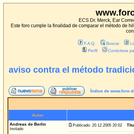
www.foro-de-orej
ECS Dr. Merck, Ear Correction System, Konst
Este foro cumple la finalidad de comparar el método de hilo con los métodos 
con estos métodos.
F.A.Q.
Buscar
Lista de Miembros
Perfil
Conéctese para revisar sus mensa
aviso contra el método tradicional
Índice de www.foro-de-orejas.com
->
mét
Autor
Me
Andreas de Berlin
Publicado: 20.12.2005 20:02
Título del mensaje
: aviso
Invitado
A mi me operaron con un método tradicional. Y no
que pasar por los dolores de una infección, se ve
aseguró que el podria arreglarlas con su método de
en la clínica de Mallorca. Así puedo hacer vacaci
con el método tradicional me costo más, que una 